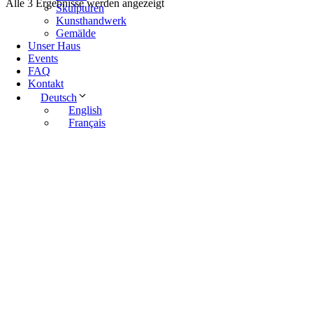
Alle 3 Ergebnisse werden angezeigt
Skulpturen
Kunsthandwerk
Gemälde
Unser Haus
Events
FAQ
Kontakt
Deutsch
English
Français