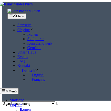
Zum
Inhalt
springen
Menü
Startseite
Objekte
Ikonen
Skulpturen
Kunsthandwerk
Gemälde
Unser Haus
Events
FAQ
Kontakt
Deutsch
English
Français
Menü
Startseite
Objekte
Ikonen