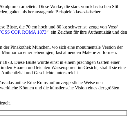
ulpturen arbeitete. Diese Werke, die stark vom klassischen Stil
en, galten als herausragende Beispiele klassizistischer
ese Büste, die 70 cm hoch und 80 kg schwer ist, zeugt von Voss‘
VOSS COP. ROMA 1873
“, ein Zeichen für ihre Authentizität und den
n in der Pinakothek München, wo sich eine monumentale Version der
t, Marmor zu einer lebendigen, fast atmenden Materie zu formen.
 1873. Diese Büste wurde einst in einem prächtigen Garten einer
n in den Haaren und leichten Wasserspuren im Gesicht, strahlt sie eine
Authentizität und Geschichte unterstreicht.
l Voss das antike Erbe Roms auf unvergessliche Weise neu
ndwerkliche Können und die künstlerische Vision eines der größten
egelt.