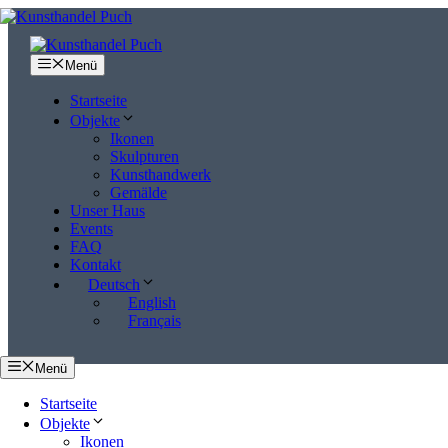
Zum
Inhalt
springen
Menü
Startseite
Objekte
Ikonen
Skulpturen
Kunsthandwerk
Gemälde
Unser Haus
Events
FAQ
Kontakt
Deutsch
English
Français
Menü
Startseite
Objekte
Ikonen