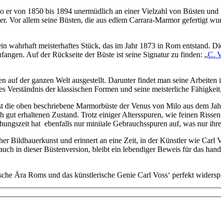
o er von 1850 bis 1894 unermüdlich an einer Vielzahl von Büsten und Sk
er. Vor allem seine Büsten, die aus edlem Carrara-Marmor gefertigt wurd
in wahrhaft meisterhaftes Stück, das im Jahr 1873 in Rom entstand. Di
angen. Auf der Rückseite der Büste ist seine Signatur zu finden: „
C. 
Verkauf
n auf der ganzen Welt ausgestellt. Darunter findet man seine Arbeite
es Verständnis der klassischen Formen und seine meisterliche Fähigkei
st die oben beschriebene Marmorbüste der Venus von Milo aus dem Jahr
ch gut erhaltenen Zustand. Trotz einiger Altersspuren, wie feinen Risse
hungszeit hat ebenfalls nur miniiale Gebrauchsspuren auf, was nur ihre 
cher Bildhauerkunst und erinnert an eine Zeit, in der Künstler wie Car
 auch in dieser Büstenversion, bleibt ein lebendiger Beweis für das ha
che Ära Roms und das künstlerische Genie Carl Voss‘ perfekt widerspi
eldorf