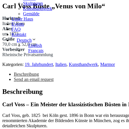
Skulpturen
Carl Voss Büste „Venus von Milo“
Kunsthandwerk
Gemälde
Herkunft
Unser Haus
Italien/ Rom
Events
Alter
FAQ
um 1873
Kontakt
Größe
Deutsch
70,0 cm x 52,0 cm
English
Vorbesitzer
Français
Rheinische Privatsammlung
Kategorien:
19. Jahrhundert
,
Italien
,
Kunsthandwerk
,
Marmor
Beschreibung
Send an email request
Beschreibung
Carl Voss – Ein Meister der klassizistischen Büsten i
Carl Voss, geb. 1825 bei Köln gest. 1896 in Bonn war ein herausrage
renommierten Akademie der Bildenden Künste in München, zog es ihn, 
Antike alte Skulpturen verkaufen und kaufen in München und 
detailreichen Skulpturen.