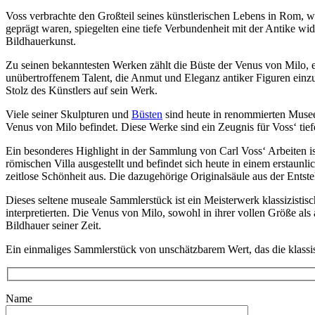
Voss verbrachte den Großteil seines künstlerischen Lebens in Rom, w
geprägt waren, spiegelten eine tiefe Verbundenheit mit der Antike wid
Alte originale Skulpturen kaufen in München
Bildhauerkunst.
Zu seinen bekanntesten Werken zählt die Büste der Venus von Milo, e
unübertroffenem Talent, die Anmut und Eleganz antiker Figuren einzuf
Experte für alte antike Skulpturen kaufen in München An und 
Stolz des Künstlers auf sein Werk.
Viele seiner Skulpturen und
Büsten
sind heute in renommierten Musee
Venus von Milo befindet. Diese Werke sind ein Zeugnis für Voss‘ tief
Originale alte Skulpturen kaufen in München Fachgeschäft
Ein besonderes Highlight in der Sammlung von Carl Voss‘ Arbeiten i
römischen Villa ausgestellt und befindet sich heute in einem erstaunli
Originale antike Skulpturen kaufen im süddeutschen Raum
zeitlose Schönheit aus. Die dazugehörige Originalsäule aus der Entste
Dieses seltene museale Sammlerstück ist ein Meisterwerk klassizistis
interpretierten. Die Venus von Milo, sowohl in ihrer vollen Größe als
Originale alte Skulpturen kaufen Schweiz
Bildhauer seiner Zeit.
Ein einmaliges Sammlerstück von unschätzbarem Wert, das die klassis
Originale alte Skulpturen an und verkauf in München und Düss
Name