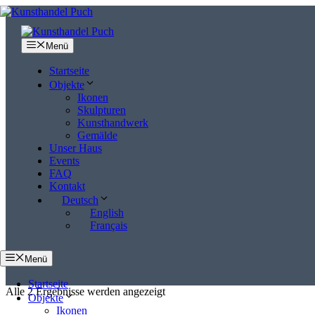
Zum
Inhalt
springen
Menü
Startseite
Objekte
Ikonen
Skulpturen
Kunsthandwerk
Gemälde
Unser Haus
Events
FAQ
Kontakt
Deutsch
English
Français
Menü
Startseite
Alle 2 Ergebnisse werden angezeigt
Objekte
Ikonen